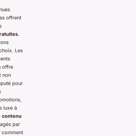
nues
es offrent
s
ratuites
.
ions
 choix. Les
ments
 offre
t non
réputé pour
x
romotions,
e luxe à
e
contenu
tagés par
ir comment