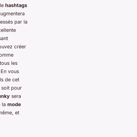
 de
hashtags
 augmentera
ressés par la
ellente
sant
ouvez créer
omme
tous les
 En vous
ls de cet
 soit pour
hunky
sera
e la
mode
même, et