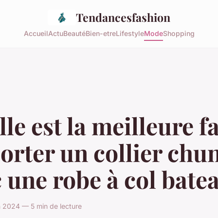
Tendancesfashion
Accueil
Actu
Beauté
Bien-etre
Lifestyle
Mode
Shopping
le est la meilleure f
orter un collier chu
 une robe à col bate
in 2024 — 5 min de lecture