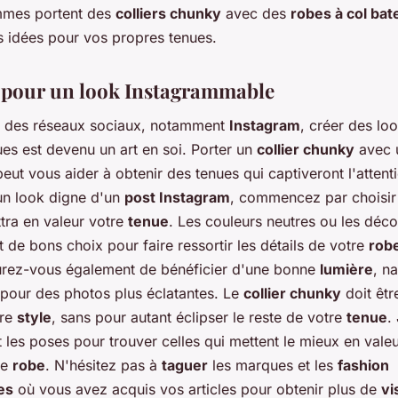
mmes portent des
colliers chunky
avec des
robes à col bat
es idées pour vos propres tenues.
 pour un look Instagrammable
r des réseaux sociaux, notamment
Instagram
, créer des lo
es est devenu un art en soi. Porter un
collier chunky
avec 
eut vous aider à obtenir des tenues qui captiveront l'attent
un look digne d'un
post Instagram
, commencez par choisir 
tra en valeur votre
tenue
. Les couleurs neutres ou les déco
 de bons choix pour faire ressortir les détails de votre
rob
urez-vous également de bénéficier d'une bonne
lumière
, na
 pour des photos plus éclatantes. Le
collier chunky
doit êtr
tre
style
, sans pour autant éclipser le reste de votre
tenue
.
t les poses pour trouver celles qui mettent le mieux en vale
re
robe
. N'hésitez pas à
taguer
les marques et les
fashion
es
où vous avez acquis vos articles pour obtenir plus de
vi