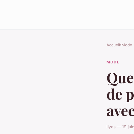
Accueil
›
Mode
MODE
Quel
de p
avec
Ilyes — 19 ju