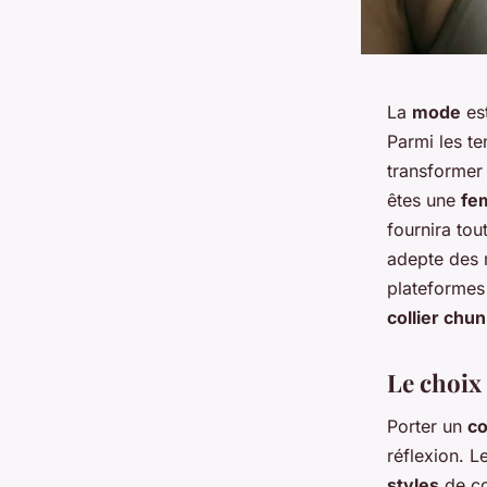
La
mode
est
Parmi les te
transformer
êtes une
fe
fournira tou
adepte des
plateformes 
collier chu
Le choix 
Porter un
co
réflexion. 
styles
de co