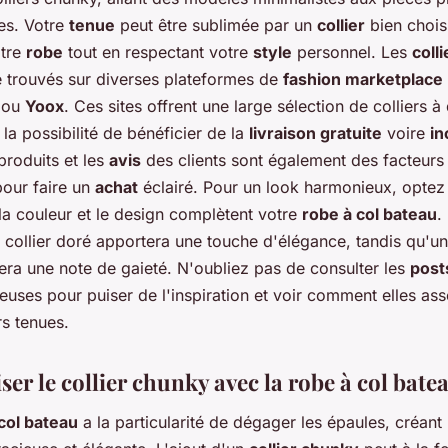
es. Votre
tenue
peut être sublimée par un
collier
bien chois
otre
robe
tout en respectant votre
style
personnel. Les
colli
e trouvés sur diverses plateformes de
fashion marketplace
ou
Yoox
. Ces sites offrent une large sélection de colliers 
 la possibilité de bénéficier de la
livraison gratuite
voire
in
roduits et les
avis
des clients sont également des facteurs
pour faire un
achat
éclairé. Pour un look harmonieux, optez
 la couleur et le design complètent votre
robe à col bateau
.
 collier doré apportera une touche d'élégance, tandis qu'u
era une note de gaieté. N'oubliez pas de consulter les
post
euses pour puiser de l'inspiration et voir comment elles ass
rs tenues.
er le collier chunky avec la robe à col bate
col bateau
a la particularité de dégager les épaules, créant