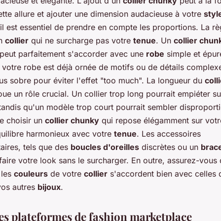
racieuse et élégante. L'ajout d'un
collier chunky
peut à la fo
tte allure et ajouter une dimension audacieuse à votre
styl
 il est essentiel de prendre en compte les proportions. La rè
un
collier
qui ne surcharge pas votre
tenue
. Un
collier chun
peut parfaitement s'accorder avec une
robe
simple et épur
 votre robe est déjà ornée de motifs ou de détails complex
us sobre pour éviter l'effet "too much". La longueur du
coll
ue un rôle crucial. Un collier trop long pourrait empiéter su
tandis qu'un modèle trop court pourrait sembler disproport
de choisir un
collier chunky
qui repose élégamment sur votre
quilibre harmonieux avec votre
tenue
. Les accessoires
ires, tels que des
boucles d'oreilles
discrètes ou un
brace
aire votre look sans le surcharger. En outre, assurez-vous 
 les
couleurs
de votre
collier
s'accordent bien avec celles 
vos autres
bijoux
.
des plateformes de fashion marketplace