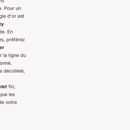
is
e
. Pour un
gle d'or est
ky
ée. En
es, préférez
ier
r la ligne du
ionné.
 décolleté,
let
fin,
que les
de votre