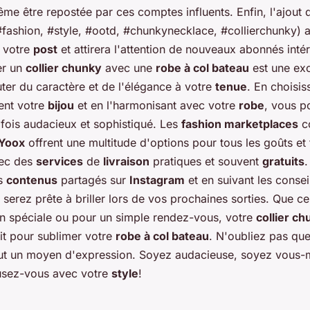
me être repostée par ces comptes influents. Enfin, l'ajout
(#fashion, #style, #ootd, #chunkynecklace, #collierchunky)
e votre
post
et attirera l'attention de nouveaux abonnés inté
er un
collier chunky
avec une
robe à col bateau
est une exc
ter du caractère et de l'élégance à votre
tenue
. En choisis
ent votre
bijou
et en l'harmonisant avec votre
robe
, vous p
 fois audacieux et sophistiqué. Les
fashion marketplaces
c
Yoox
offrent une multitude d'options pour tous les goûts et 
vec des
services
de
livraison
pratiques et souvent
gratuits
.
es
contenus
partagés sur
Instagram
et en suivant les consei
s serez prête à briller lors de vos prochaines sorties. Que ce
n spéciale ou pour un simple rendez-vous, votre
collier c
ait pour sublimer votre
robe à col bateau
. N'oubliez pas qu
out un moyen d'expression. Soyez audacieuse, soyez vous-
usez-vous avec votre
style
!