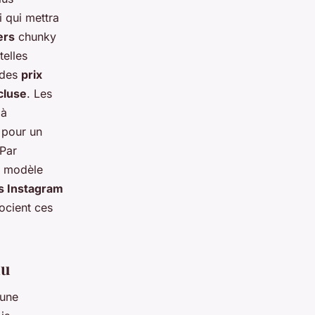
i qui mettra
ers
chunky
telles
à des
prix
cluse
. Les
 à
 pour un
 Par
n modèle
s Instagram
ocient ces
au
 une