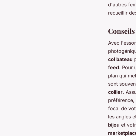
d'autres fe
recueillir d
Conseils
Avec l'esso
photogéniqu
col bateau
p
feed
. Pour 
plan qui met
sont souvent
collier
. Ass
préférence,
focal de vo
les angles e
bijou
et vot
marketplac