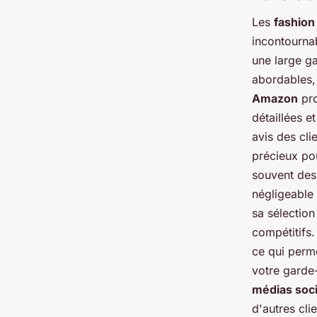
Les
fashion
incontourna
une large ga
abordables,
Amazon
pro
détaillées e
avis des cli
précieux pou
souvent des
négligeable
sa sélection
compétitifs.
ce qui perme
votre garde
médias soc
d'autres cli