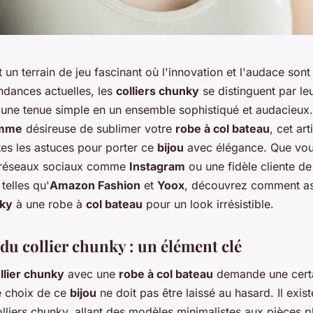
 un terrain de jeu fascinant où l'innovation et l'audace sont
ndances actuelles, les
colliers chunky
se distinguent par le
 une tenue simple en un ensemble sophistiqué et audacieux.
mme
désireuse de sublimer votre
robe à col bateau
, cet ar
tes les astuces pour porter ce
bijou
avec élégance. Que vou
 réseaux sociaux comme
Instagram
ou une fidèle cliente de
telles qu'
Amazon Fashion
et
Yoox
, découvrez comment as
nky
à une robe à
col bateau
pour un look irrésistible.
du collier chunky : un élément clé
llier chunky
avec une
robe à col bateau
demande une cert
Le choix de ce
bijou
ne doit pas être laissé au hasard. Il exist
lliers chunky, allant des modèles minimalistes aux pièces p