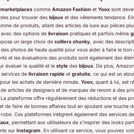
 marketplaces
comme
Amazon Fashion
et
Yoox
sont deve
bles pour trouver des
bijoux
et des vêtements tendance. Ell
mme de produits, allant des articles de luxe aux pièces plu
 avec des options de
livraison
pratiques et parfois même
g
pose un large choix de
colliers chunky
, avec des descript
t des photos de haute qualité pour vous aider à faire le bon
ents et les évaluations des produits sont également des élé
r évaluer la qualité et le
style
des
bijoux
. De plus, Amazon
 services de
livraison rapide
et
gratuite
, ce qui est un atou
 pour les achats de dernière minute.
Yoox
, quant à lui, est 
 de articles de designers et de marques de renom à des pri
 La plateforme offre régulièrement des réductions et des p
t de faire de bonnes affaires tout en ajoutant une touche d
-robe. Ces plateformes intègrent également des services d
iaux
, permettant aux utilisateurs de s'inspirer des looks par
ents sur
Instagram
. En utilisant ce service, vous pouvez vo