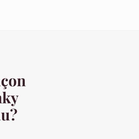
açon
nky
au?