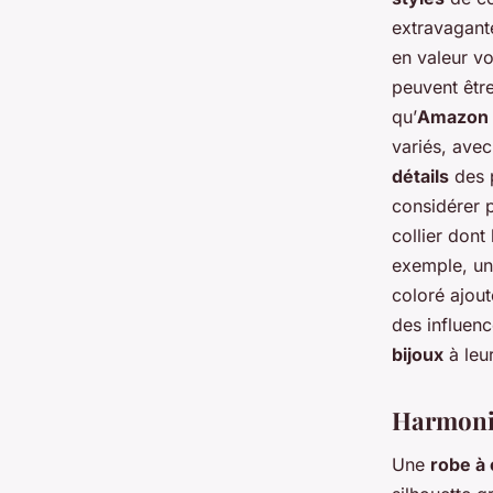
extravagant
en valeur v
peuvent êtr
qu’
Amazon
variés, avec
détails
des p
considérer 
collier dont
exemple, un
coloré ajout
des influenc
bijoux
à leu
Harmonis
Une
robe à 