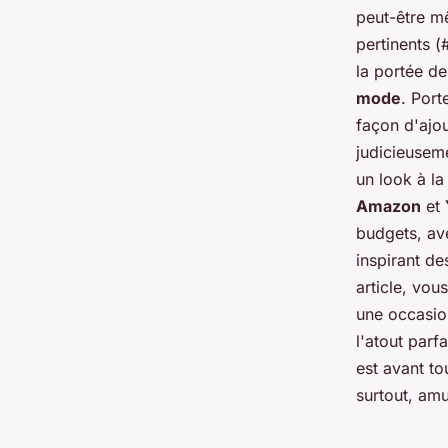
peut-être mê
pertinents 
la portée d
mode
. Port
façon d'ajou
judicieusem
un look à la
Amazon
et
budgets, a
inspirant d
article, vou
une occasio
l'atout parf
est avant t
surtout, am