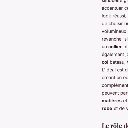
silhouette g
accentuer ce
look réussi,
de choisir 
volumineux 
revanche, si
un
collier
pl
également jo
col
bateau, 
L'idéal est 
créant un é
complémenta
peuvent parf
matières
et
robe
et de 
Le rôle 