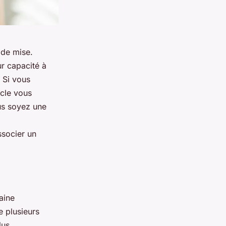
 de mise.
ur capacité à
 Si vous
ticle vous
s soyez une
socier un
aine
e plusieurs
lus