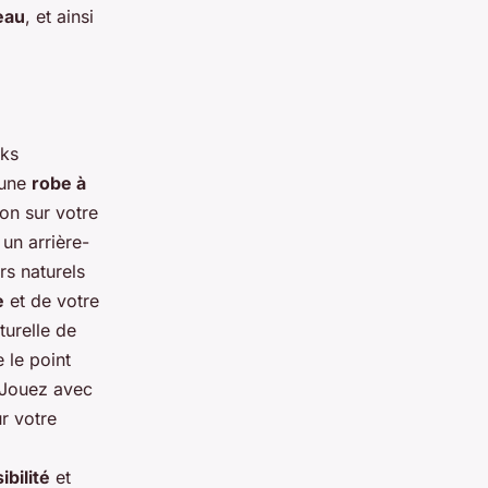
eau
, et ainsi
oks
une
robe à
ion sur votre
un arrière-
rs naturels
e
et de votre
turelle de
e le point
 Jouez avec
ur votre
sibilité
et