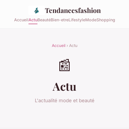
Tendancesfashion
Accueil
Actu
Beauté
Bien-etre
Lifestyle
Mode
Shopping
Accueil
› Actu
📰
Actu
L'actualité mode et beauté