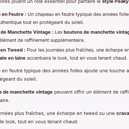
ires jouent un rôle essentiel pour parfaire le
style Peaky
en Feutre :
Un chapeau en feutre typique des années folle
thentique tout en protégeant du soleil.
de Manchette Vintage :
Les
boutons de manchette vinta
n élément de raffinement supplémentaire.
 en Tweed :
Pour les journées plus fraîches, une écharpe e
ate en laine
accentuera le look, tout en vous tenant chaud.
en feutre typique des années folles ajoute une touche 
égeant du soleil.
s de manchette vintage
peuvent offrir un élément de raf
aire.
urnées plus fraîches, une écharpe en tweed ou une
crava
le look, tout en vous tenant chaud.