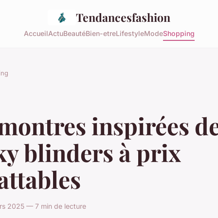
Tendancesfashion
Accueil
Actu
Beauté
Bien-etre
Lifestyle
Mode
Shopping
ing
montres inspirées d
y blinders à prix
attables
rs 2025 — 7 min de lecture