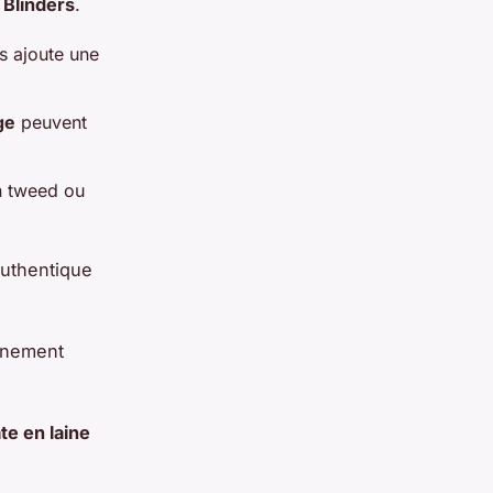
 Blinders
.
s ajoute une
ge
peuvent
n tweed ou
authentique
finement
te en laine