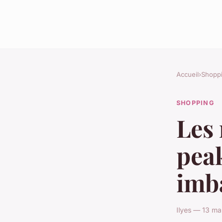
Accueil
›
Shopp
SHOPPING
Les 
peak
imb
Ilyes — 13 ma