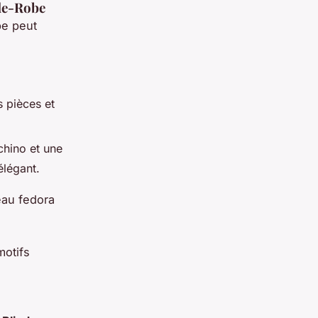
de-Robe
be peut
 pièces et
chino et une
élégant.
eau fedora
motifs