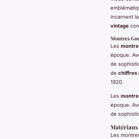
emblématiqu
incarnent l
vintage
con
Montres Gou
Les
montre
époque. Av
de sophisti
de
chiffres
1920.
Les
montre
époque. Av
de sophisti
Matériaux 
Les montre