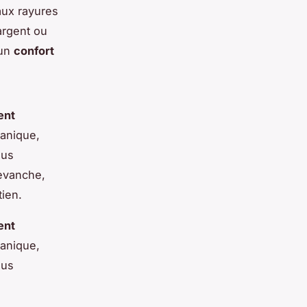
 aux rayures
argent ou
 un
confort
ent
anique,
lus
revanche,
tien.
ent
anique,
lus