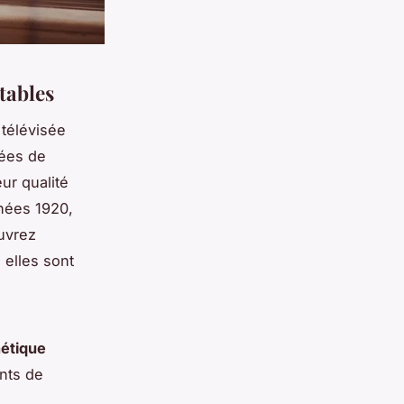
tables
 télévisée
rées de
ur qualité
nées 1920,
uvrez
 elles sont
étique
nts de