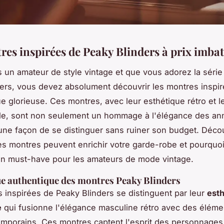
res inspirées de Peaky Blinders à prix imbat
s un amateur de style vintage et que vous adorez la série
ers
, vous devez absolument découvrir les montres inspi
e glorieuse. Ces montres, avec leur esthétique rétro et le
ble, sont non seulement un hommage à l'élégance des an
une façon de se distinguer sans ruiner son budget. Déco
 montres peuvent enrichir votre garde-robe et pourquoi
n must-have pour les amateurs de mode vintage.
ue authentique des montres Peaky Blinders
s inspirées de
Peaky Blinders
se distinguent par leur
esth
e
qui fusionne l'élégance masculine rétro avec des éléme
mporains. Ces montres captent l'esprit des personnages