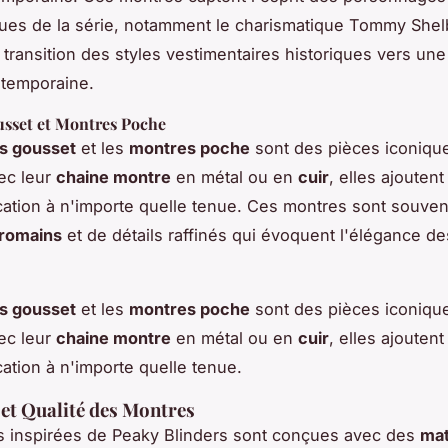
es de la série, notamment le charismatique Tommy Shelb
a transition des styles vestimentaires historiques vers un
temporaine.
sset et Montres Poche
s gousset
et les
montres poche
sont des pièces iconique
ec leur
chaine montre
en métal ou en
cuir
, elles ajouten
cation à n'importe quelle tenue. Ces montres sont souve
 romains
et de détails raffinés qui évoquent l'élégance d
s gousset
et les
montres poche
sont des pièces iconique
ec leur
chaine montre
en métal ou en
cuir
, elles ajouten
cation à n'importe quelle tenue.
et Qualité des Montres
s inspirées de
Peaky Blinders
sont conçues avec des
mat