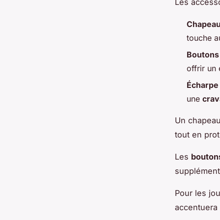
Les accesso
Chapeau 
touche au
Boutons 
offrir u
Écharpe
une
crav
Un chapeau 
tout en prot
Les
bouton
supplément
Pour les jo
accentuera 