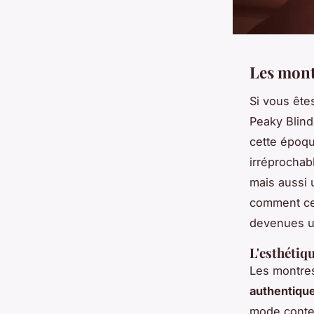
Les mont
Si vous ête
Peaky Blind
cette époqu
irréprocha
mais aussi 
comment ces
devenues u
L'esthétiq
Les montre
authentiqu
mode conte