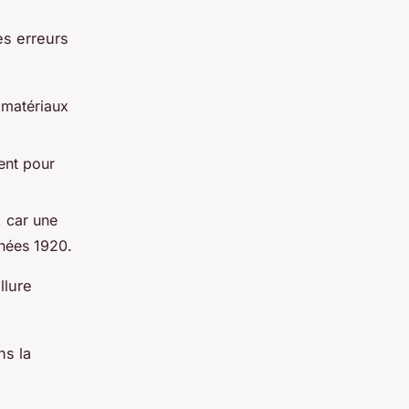
es erreurs
s matériaux
ent pour
, car une
nnées 1920.
llure
ns la